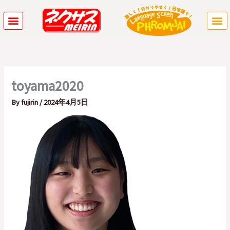
内
容
を
ス
キ
ッ
プ
toyama2020
By
fujirin
/
2024年4月5日