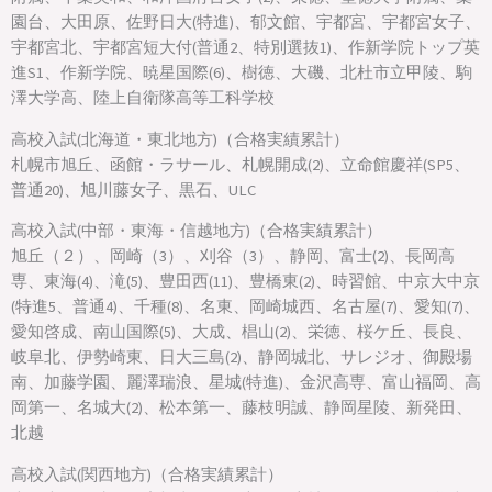
園台、大田原、佐野日大(特進)、郁文館、宇都宮、宇都宮女子、
宇都宮北、宇都宮短大付(普通2、特別選抜1)、作新学院トップ英
進S1、作新学院、暁星国際(6)、樹徳、大磯、北杜市立甲陵、駒
澤大学高、陸上自衛隊高等工科学校
高校入試(北海道・東北地方)（合格実績累計）
札幌市旭丘、函館・ラサール、札幌開成(2)、立命館慶祥(SP5、
普通20)、旭川藤女子、黒石、ULC
高校入試(中部・東海・信越地方)（合格実績累計）
旭丘（２）、岡崎（3）、刈谷（3）、静岡、富士(2)、長岡高
専、東海(4)、滝(5)、豊田西(11)、豊橋東(2)、時習館、中京大中京
(特進5、普通4)、千種(8)、名東、岡崎城西、名古屋(7)、愛知(7)、
愛知啓成、南山国際(5)、大成、椙山(2)、栄徳、桜ケ丘、長良、
岐阜北、伊勢崎東、日大三島(2)、静岡城北、サレジオ、御殿場
南、加藤学園、麗澤瑞浪、星城(特進)、金沢高専、富山福岡、高
岡第一、名城大(2)、松本第一、藤枝明誠、静岡星陵、新発田、
北越
高校入試(関西地方)（合格実績累計）