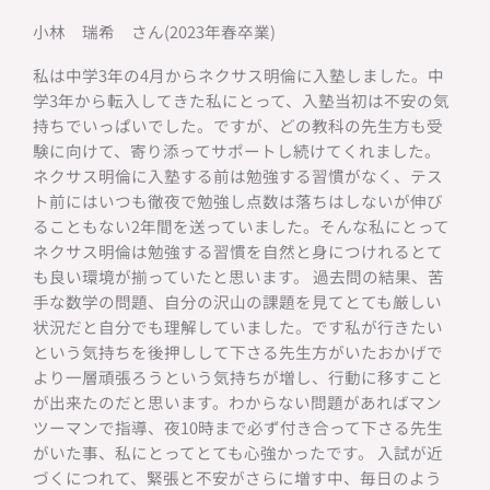
小林 瑞希 さん(2023年春卒業)
私は中学3年の4月からネクサス明倫に入塾しました。中
学3年から転入してきた私にとって、入塾当初は不安の気
持ちでいっぱいでした。ですが、どの教科の先生方も受
験に向けて、寄り添ってサポートし続けてくれました。
ネクサス明倫に入塾する前は勉強する習慣がなく、テス
ト前にはいつも徹夜で勉強し点数は落ちはしないが伸び
ることもない2年間を送っていました。そんな私にとって
ネクサス明倫は勉強する習慣を自然と身につけれるとて
も良い環境が揃っていたと思います。 過去問の結果、苦
手な数学の問題、自分の沢山の課題を見てとても厳しい
状況だと自分でも理解していました。です私が行きたい
という気持ちを後押しして下さる先生方がいたおかげで
より一層頑張ろうという気持ちが増し、行動に移すこと
が出来たのだと思います。わからない問題があればマン
ツーマンで指導、夜10時まで必ず付き合って下さる先生
がいた事、私にとってとても心強かったです。 入試が近
づくにつれて、緊張と不安がさらに増す中、毎日のよう