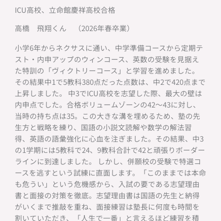
ICU高校、立命館慶祥高校合格
高橋 飛翔くん （2026年春卒業）
小学6年からネクサスに通い、中学準備コースから定期テ
スト・内申アップのウィンコース、英数の受験を見据え
た特訓の「ヴィクトリーコース」と学習を進めました。
その結果中1で5教科380点だった点数は、中2で420点まで
上昇しました。 中3でICU高校を志望した際、最大の壁は
内申点でした。合格ボリュームゾーンの42〜43に対し、
当時の持ち点は35。この大きな溝を埋めるため、塾の先
生方と戦略を練り、国語の小説文読解や数学の解法習
得、英語の語彙強化に心血を注ぎました。その結果、中3
の1学期には5教科で24、9教科合計で42と頑張りボーダー
ラインに到達しました。 しかし、併願校の受験で特選コ
ースを逃すという試練に直面します。「このままでは本命
も危うい」という危機感から、入試の要である志望理由
書と面接の対策を徹底。志望理由書は国語の先生と納得
がいくまで推敲を重ね、面接練習は塾長に何度も時間を
割いていただき、「人生で一番」と言えるほど練習を積