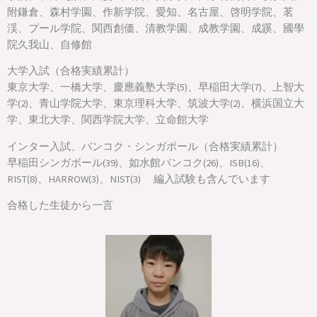
附鎌倉、森村学園、作新学院、愛知、名古屋、啓明学院、茗
渓、プール学院、関西創価、清教学園、成教学園、成蹊、國學
院久我山、自修館
大学入試（合格実績累計）
東京大学、一橋大学、慶應義塾大学(5)、早稲田大学(7)、上智大
学(2)、青山学院大学、東京理科大学、筑波大学(2)、横浜国立大
学、東北大学、関西学院大学、立命館大学
インター入試、バンコク・シンガポール（合格実績累計）
早稲田シンガボール(39)、如水館バンコク(26)、ISB(16)、
RIST(8)、HARROW(3)、NIST(3) 編入試験も含んでいます
合格した生徒から一言