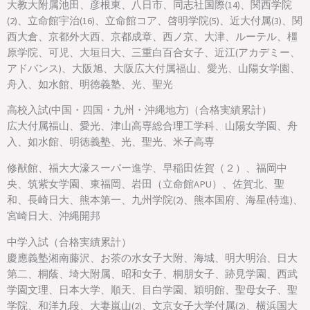
大教大附属池田、彦根東、八日市、同志社国際(14)、関西学院
(2)、立命館宇治(16)、立命館コア、啓明学院(5)、近大付属(3)、関
西大倉、京都外大西、京都成章、西ノ京、大津、ルーテル、橿
原学院、可児、大垣日大、三重白百合女子、近江(アカデミー、
アドバンス)、大阪旭、大阪広大付属福山、愛光、山陽女学園、
舟入、如水館、明徳義塾、光、聖光
高校入試(中国・四国・九州・沖縄地方)（合格実績累計）
広大付属福山、愛光、津山高専総合理工学科、山陽女学園、舟
入、如水館、明徳義塾、光、聖光、米子高専
修猷館、福大大濠スーパー進学、早稲田佐賀（２）、福岡中
央、筑紫女学園、東福岡、岩田（立命館APU）、佐賀北、聖
和、長崎日大、熊本第一、九州学院(2)、熊本国府、海星(特進)、
宮崎日大、沖縄開邦
中学入試（合格実績累計）
慶應義塾湘南藤沢、お茶の水女子大附、海城、明大明治、日大
第二、桐蔭、埼大附属、昭和女子、桐朋女子、跡見学園、西武
学園文理、日本大学、順天、目白学園、穎明館、聖母女子、聖
学院、和洋九段、大妻嵐山(2)、文京女子大学付属(2)、横浜国大