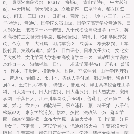
(2)、慶應湘南藤沢(2)、ICU(17)、海城(5)、青山学院(6)、中大杉並
(5)、中大附属、明大明治(2)、立教新座、広尾学園、都立国際
(10)、町田、三田（3）、日野台、青陵（3）、明中八王子、八王
子(特進1、普通6)、国学院久我山(3)、国学院高等学校普通科、日
大鶴ケ丘、淑徳スーパー特進、八千代松蔭高校進学コース、英
和高校特進文理安田学園、船橋(理数)、墨田川、昭和学院秀英
(2)、帝京、東工大附属、明治学院(2)、成蹊(4)、桜美林(3)、工学
院付属、実践(特進2、普通)、目白研心、日本女子大(2)、文化女
子大杉並、文化学園大学杉並高校進学コース、武蔵野大学高校
本科コース、淑徳板橋、日出、、桐蔭学園(特特1、理数4、普通
7)、厚木、不動岡、横浜隼人、松陽、平塚学園、山手学院(理数
1、普通4)、創価(2)、市川(4)、専修大学付属、淑徳与野、駿台甲
府(15)、土浦日大(特待7、特進29、普通25)、津山高専総合理工学
科、日大第一(3)、日大日吉(2)、日大藤沢(2)、日大習志野、安田
学園、千葉日大、江戸川学園取手(医科1，普通1)、水戸第二、水
城、栄北、栄東(4)、獨協埼玉、県立浦和、蕨、埼玉栄、八千代
松蔭(ISG)、東京学館浦安、橋本、多賀、法政第二(2)、鎌倉学
園、藤峰学園藤澤、麻布大付属、東海大菅生、玉川学園、江戸
川女子、下妻第一、茗渓学園(4)、流通経済大柏、千葉経済大学
附属、千葉英和、和洋国府台女子(2)、栄徳、聖徳大学附属、薬