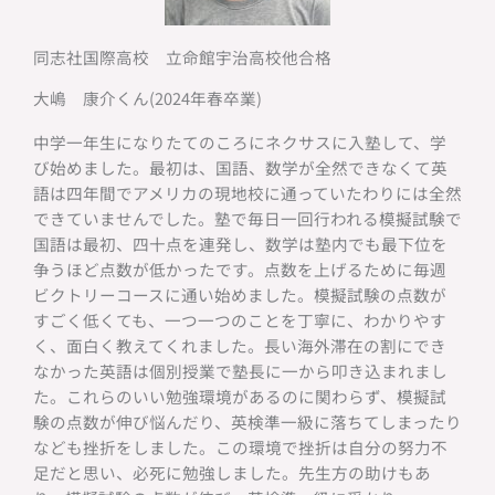
同志社国際高校 立命館宇治高校他合格
大嶋 康介くん(2024年春卒業)
中学一年生になりたてのころにネクサスに入塾して、学
び始めました。最初は、国語、数学が全然できなくて英
語は四年間でアメリカの現地校に通っていたわりには全然
できていませんでした。塾で毎日一回行われる模擬試験で
国語は最初、四十点を連発し、数学は塾内でも最下位を
争うほど点数が低かったです。点数を上げるために毎週
ビクトリーコースに通い始めました。模擬試験の点数が
すごく低くても、一つ一つのことを丁寧に、わかりやす
く、面白く教えてくれました。長い海外滞在の割にでき
なかった英語は個別授業で塾長に一から叩き込まれまし
た。これらのいい勉強環境があるのに関わらず、模擬試
験の点数が伸び悩んだり、英検準一級に落ちてしまったり
なども挫折をしました。この環境で挫折は自分の努力不
足だと思い、必死に勉強しました。先生方の助けもあ