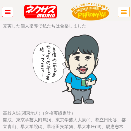
内
容
を
ス
充実した個人指導で私たちは合格しました
キ
ッ
プ
高校入試(関東地方)（合格実績累計）
開成、東京学芸大附属(3)、東京学芸大大泉(5)、都立日比谷、都
立青山、早大学院(4)、早稲田実業(6)、早大本庄(15)、慶應志木