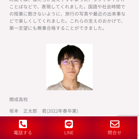
ことばなどで、表現してくれました。国語や社会時間で
の授業に飽きないように、旅行の写真や最近の出来事な
どで楽しくしてくれました。これらの支えのおかげで、
第一志望にも無事合格することができました。
開成高校
坂本 正太郎 君(2022年春卒業)
僕は小学5年生からネクサスで中学受験の勉強をしていま
した。そのころまで僕は自分で勉強をしたことがほとん
電話する
LINE
問合せ
どなく、うまくできるか不安でした。しかし、先生方が