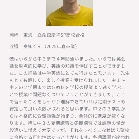
岡崎 東海 立命館慶祥SP高校合格
渡邊 泰知くん（2025年春卒業）
僕は小６から中３まで４年間通いました。小６では英会
話を重点的に学び、英語の知識を伸ばすことができまし
た。この経験は中学英語にとても行きたと思います。先生
もとても優しく、楽しく授業を受けられました。中１～
中２の２学期までは５教科を学校の授業より速く学ぶこ
とで授業に問題なくついていくことができました。ここ
で習ったことをしっかり理解できていれば定期テストも
安定して良い点数が取れると思います。中２の３学期か
らは本格的に受験勉強が始まり、全体的に進度が速くな
ります。特に中３の夏期講習と冬期講習では課題の量が
段違いに増えて大変ですが、それをすべてこなせば志望校
に合格する可能性はぐっと上がります。冬期講習が終われ