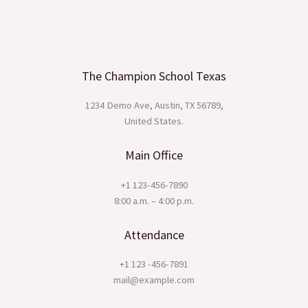
The Champion School Texas​
1234 Demo Ave, Austin, TX 56789,
United States.
Main Office
+1 123-456-7890
8:00 a.m. – 4:00 p.m.
Attendance
+1 123 -456-7891
mail@example.com