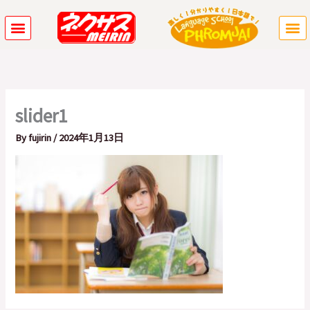
内
容
を
ス
キ
ッ
プ
slider1
By
fujirin
/
2024年1月13日