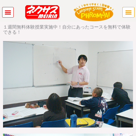
内
容
を
ス
１週間無料体験授業実施中！自分にあったコースを無料で体験
キ
できる！
ッ
プ