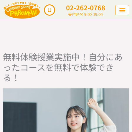
内
02-262-0768
容
受付時間 9:00-19:00
を
ス
キ
ッ
プ
無料体験授業実施中！自分にあ
ったコースを無料で体験でき
る！