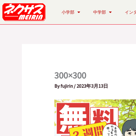
内
容
小学部
中学部
イン
を
ス
キ
ッ
プ
300×300
By
fujirin
/
2023年3月13日