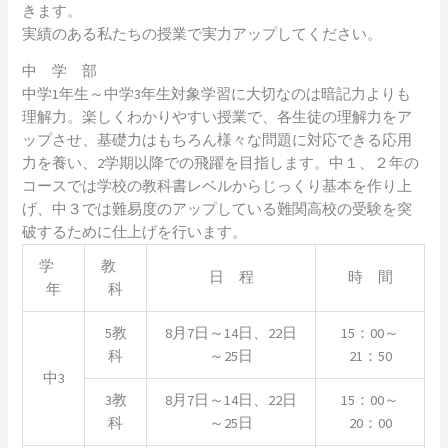
きます。
実績のある私たちの授業で実力アップしてください。
中 学 部
中学1年生～中学3年生対象学習に大切なのは暗記力よりも
理解力。楽しくわかりやすい授業で、各生徒の理解力をア
ップさせ、基礎力はもちろん様々な問題に対応できる応用
力を養い、2学期以降での飛躍を目指します。中１、２年の
コースでは学校の教科書レベルからじっくり基本を作り上
げ、中３では難易度のアップしている難関高校の受験を突
破するために仕上げを行います。
学
教
日 程
時 間
年
科
5教
8月7日～14日、22日
15：00～
科
～25日
21：50
中3
3教
8月7日～14日、22日
15：00～
科
～25日
20：00