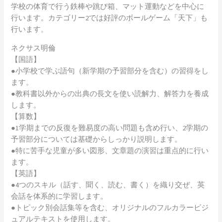
学校の体育で行う鉄棒や跳び箱、マット運動などを中心に
行います。カテゴリー2では好評のボールゲーム「天下」も
行います。
ネクサス明倫
【国語】
●小学校で学ぶ語句（新学期の予習部分を含む）の習得をし
ます。
●教科書以外からの出典の長文を使い読解力、解答力を養成
します。
【算数】
●1学期までの反復を難易度の高い問題も含め行い、2学期の
予習部分については基礎からしっかり説明します。
●特に苦手な児童が多い図形、文章題の演習は重点的に行い
ます。
【英語】
●4つのスキル（話す、聞く、読む、書く）を織り交ぜ、英
会話を体系的に学習します。
●トピック別会話集等を含む、オリジナルのフルカラービジ
ュアルテキストを使用します。