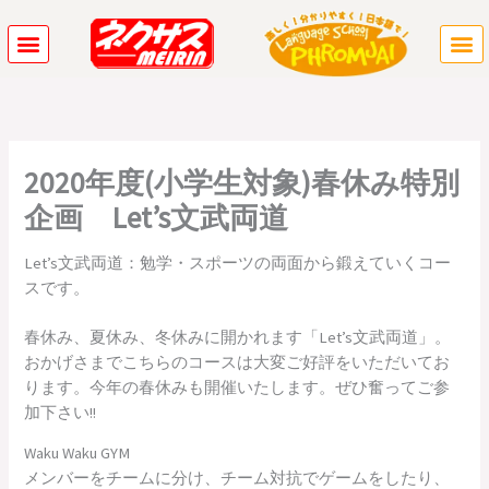
内
容
を
ス
キ
ッ
プ
2020年度(小学生対象)春休み特別
企画 Let’s文武両道
Let’s文武両道：勉学・スポーツの両面から鍛えていくコー
スです。
春休み、夏休み、冬休みに開かれます「Let’s文武両道」。
おかげさまでこちらのコースは大変ご好評をいただいてお
ります。今年の春休みも開催いたします。ぜひ奮ってご参
加下さい!!
Waku Waku GYM
メンバーをチームに分け、チーム対抗でゲームをしたり、