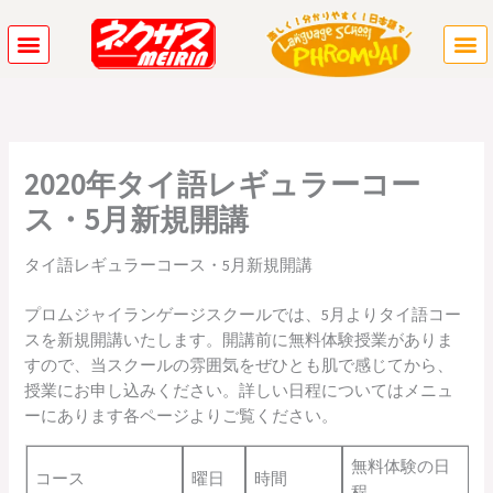
内
容
を
ス
キ
ッ
プ
2020年タイ語レギュラーコー
ス・5月新規開講
タイ語レギュラーコース・5月新規開講
プロムジャイランゲージスクールでは、5月よりタイ語コー
スを新規開講いたします。開講前に無料体験授業がありま
すので、当スクールの雰囲気をぜひとも肌で感じてから、
授業にお申し込みください。詳しい日程についてはメニュ
ーにあります各ページよりご覧ください。
無料体験の日
コース
曜日
時間
程