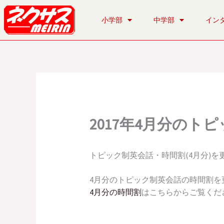
内
容
小学部
中学部
イン
を
ス
キ
ッ
プ
2017年4月分の
トピック制英会話・時間割(4月分)を
4月分のトピック制英会話の時間割を
4月分の時間割
はこちらからご覧くだ