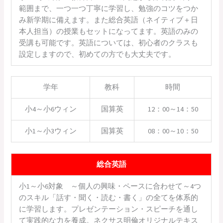
範囲まで、一つ一つ丁寧に学習し、勉強のコツをつか
み新学期に備えます。また総合英語（ネイティブ＋日
本人担当）の授業もセットになってます。英語のみの
受講も可能です。英語については、初心者のクラスも
設定しますので、初めての方でも大丈夫です。
学年
教科
時間
小4～小6ウィン
国算英
12：00～14：50
小1～小3ウィン
国算英
08：00～10：50
総合英語
小1～小6対象 ～個人の興味・ペースに合わせて～4つ
のスキル「話す・聞く・読む・書く」の全てを体系的
に学習します。プレゼンテーション・スピーチを通し
て実践的な力を養成。ネクサス明倫オリジナルテキス