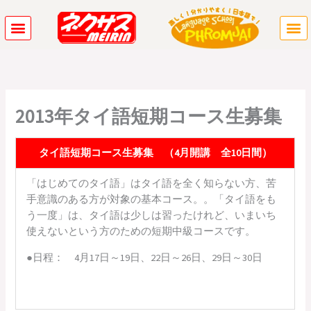
内
容
を
ス
キ
ッ
プ
2013年タイ語短期コース生募集
タイ語短期コース生募集 （4月開講 全10日間）
「はじめてのタイ語」はタイ語を全く知らない方、苦
手意識のある方が対象の基本コース。。「タイ語をも
う一度」は、タイ語は少しは習ったけれど、いまいち
使えないという方のための短期中級コースです。
●日程： 4月17日～19日、22日～26日、29日～30日