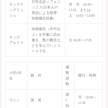
日常会話＋フォニ
キッズイ
月・木 16:20～
ックス(日本人の
ングリッ
17:25、または
英語による指導，
シュ
土 10:55～12:00
幼稚園生対象)
幼稚園生（年中以
上）を対象に読み
キッズ
書き、数の概念な
火 16:20～17:25
アルファ
どを学んでいくコ
ースです。
通
小学1年
塾
教 科
曜日・時間
生
回
数
週
月 16:20～
ウィン
国・算
1
17:25
回