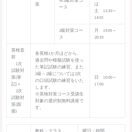
準2級対策コ
は
策
ース
土 13:30～
14:55
2級対策コー
月 19:05～
ス
20:30
英検直
各英検1か月ほどから、
前
過去問や模擬試験を使っ
1次
た筆記試験の練習、また
試験対
3級～2級については2次
策(筆
日 10:00～
の口頭試験の練習をいた
記)＋
17:00
します。
2次
※英検対策コース受講生
試験対
対象の選択制無料講座で
策(面
す。
接)
教科・クラス
曜日・時間