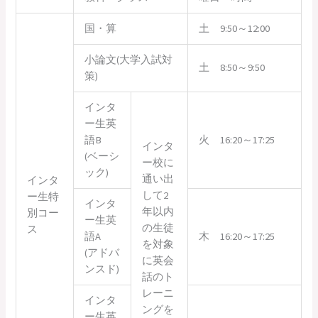
国・算
土 9:50～12:00
小論文(大学入試対
土 8:50～9:50
策)
インタ
ー生英
語B
火 16:20～17:25
インタ
(ベーシ
ー校に
ック)
通い出
インタ
して2
ー生特
インタ
年以内
別コー
ー生英
の生徒
ス
語A
木 16:20～17:25
を対象
(アドバ
に英会
ンスド)
話のト
レーニ
インタ
ングを
ー生英