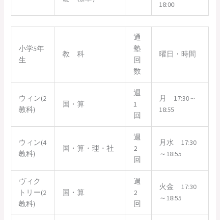
18:00
通
小学5年
塾
教 科
曜日・時間
生
回
数
週
ウィン(2
月 17:30～
国・算
1
教科)
18:55
回
週
ウィン(4
月水 17:30
国・算・理・社
2
教科)
～18:55
回
ヴィク
週
火金 17:30
トリー(2
国・算
2
～18:55
教科)
回