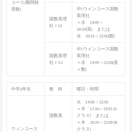
コース(難関校
中1ウインコース国数
受験)
英理社
国数英理
＋水 19:05～
社＋S1
20:30(英) または
水 20:35～22:00(数)
中1ウインコース国数
国数英理
英理社
社＋S2
＋水 19:05～22:00(英
＋数)
中学2年生
教 科
曜日・時間
火 19:05～22:00
＋木 17:30～18:55 (A
国数英
クラス) または
＋木 20:35～22:00 (B
ウィンコース
クラス)