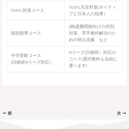
TOEFL完全対策(ネイティ
TOEFL対策コース
ブと日本人の指導）
(例)超難関校向けの特別
個別指導コース
対策、苦手教科解決のた
めの弱点克服 など
Nリーグ(日能研）対応の
中学受験コース
コース(選択教科も自由に
(日能研Nリーグ対応）
選べます)
前
次