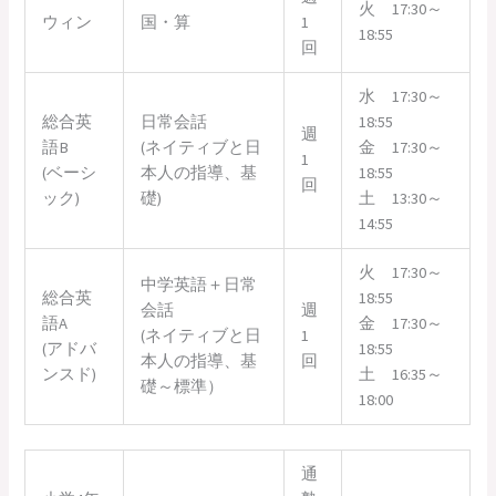
火 17:30～
ウィン
国・算
1
18:55
回
水 17:30～
総合英
日常会話
18:55
週
語B
(ネイティブと日
金 17:30～
1
(ベーシ
本人の指導、基
18:55
回
ック)
礎)
土 13:30～
14:55
火 17:30～
中学英語＋日常
総合英
18:55
会話
週
語A
金 17:30～
(ネイティブと日
1
(アドバ
18:55
本人の指導、基
回
ンスド)
土 16:35～
礎～標準）
18:00
通