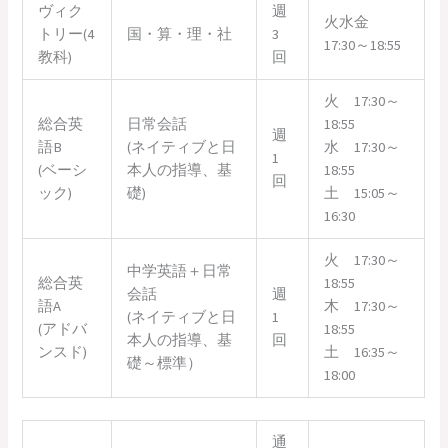
ヴィク
週
火水金
トリー(4
国・算・理・社
3
17:30～18:55
教科)
回
火 17:30～
総合英
日常会話
18:55
週
語B
(ネイティブと日
水 17:30～
1
(ベーシ
本人の指導、基
18:55
回
ック)
礎)
土 15:05～
16:30
火 17:30～
中学英語＋日常
総合英
18:55
会話
週
語A
木 17:30～
(ネイティブと日
1
(アドバ
18:55
本人の指導、基
回
ンスド)
土 16:35～
礎～標準）
18:00
通