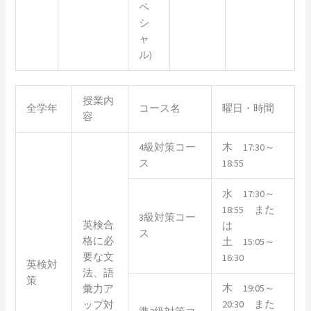
ペ
シ
ャ
ル)
授業内
全学年
コース名
曜日・時間
容
4級対策コー
木 17:30～
ス
18:55
水 17:30～
18:55 また
3級対策コー
英検合
は
ス
格に必
土 15:05～
要な文
16:30
英検対
法、語
策
木 19:05～
彙力ア
20:30 また
ップ対