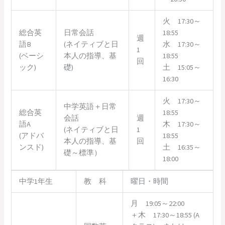
火 17:30～
総合英
日常会話
18:55
週
語B
(ネイティブと日
水 17:30～
1
(ベーシ
本人の指導、基
18:55
回
ック)
礎)
土 15:05～
16:30
火 17:30～
中学英語＋日常
総合英
18:55
会話
週
語A
木 17:30～
(ネイティブと日
1
(アドバ
18:55
本人の指導、基
回
ンスド)
土 16:35～
礎～標準）
18:00
中学1年生
教 科
曜日・時間
月 19:05～22:00
＋木 17:30～18:55 (A