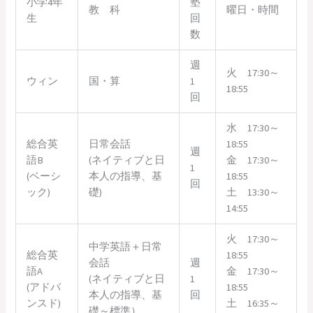
小学4年
塾
教 科
曜日・時間
生
回
数
週
火 17:30～
ウィン
国・算
1
18:55
回
水 17:30～
総合英
日常会話
18:55
週
語B
(ネイティブと日
金 17:30～
1
(ベーシ
本人の指導、基
18:55
回
ック)
礎)
土 13:30～
14:55
火 17:30～
中学英語＋日常
総合英
18:55
会話
週
語A
金 17:30～
(ネイティブと日
1
(アドバ
18:55
本人の指導、基
回
ンスド)
土 16:35～
礎～標準）