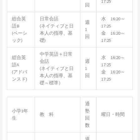
17:25
回
総合英
日常会話
水 16:20～
週
語B
(ネイティブと日
17:25
1
(ベーシ
本人の指導、基
金 16:20～
回
ック)
礎)
17:25
中学英語＋日常
総合英
水 16:20～
会話
週
語A
17:25
(ネイティブと日
1
(アドバ
金 16:20～
本人の指導、基
回
ンスド)
17:25
礎～標準）
通
小学3年
塾
教 科
曜日・時間
生
回
数
週