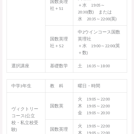
国数英理
＋水 19:05～
社＋S1
20:30(数) または
水 20:35～22:00(英)
中2ウインコース国数
国数英理
英理社
社＋S2
＋水 19:00～22:00(英
＋数)
選択講座
基礎数学
土 16:35～18:00
中学3年生
教 科
曜日・時間
火 19:05～22:00
国数英
木 19:05～22:00
ヴィクトリー
金 19:05～20:30
コース(公立
校・私立校受
火 19:05～22:00
国数英理
験)
木 19:05～22:00