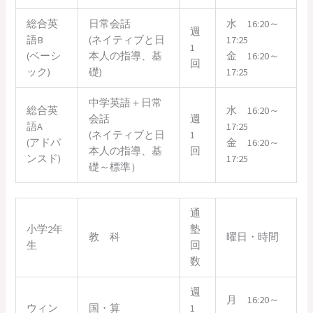
総合英
日常会話
水 16:20～
週
語B
(ネイティブと日
17:25
1
(ベーシ
本人の指導、基
金 16:20～
回
ック)
礎)
17:25
中学英語＋日常
総合英
水 16:20～
会話
週
語A
17:25
(ネイティブと日
1
(アドバ
金 16:20～
本人の指導、基
回
ンスド)
17:25
礎～標準）
通
小学2年
塾
教 科
曜日・時間
生
回
数
週
月 16:20～
ウィン
国・算
1