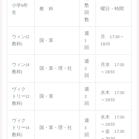
小学6年
塾
教 科
曜日・時間
生
回
数
週
ウィン(2
月 17:30～
国・算
1
教科)
18:55
回
週
ウィン(4
月水 17:30
国・算・理・社
2
教科)
～18:55
回
ヴィク
週
水木 17:30
トリー(2
国・算
2
～18:55
教科)
回
水木 17:30
ヴィク
週
～18:55
トリー(4
国・算・理・社
3
＋金 17:30
教科)
回
～20:30