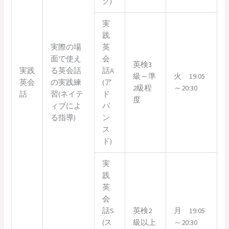
ク)
実
践
実際の場
英
面で使え
会
英検3
実践
る英会話
話A
級～準
火 19:05
英会
の実践練
(ア
2級程
～20:30
話
習(ネイテ
ド
度
ィブによ
バ
る指導)
ン
ス
ド)
実
践
英
会
話S
英検2
月 19:05
(ス
級以上
～20:30