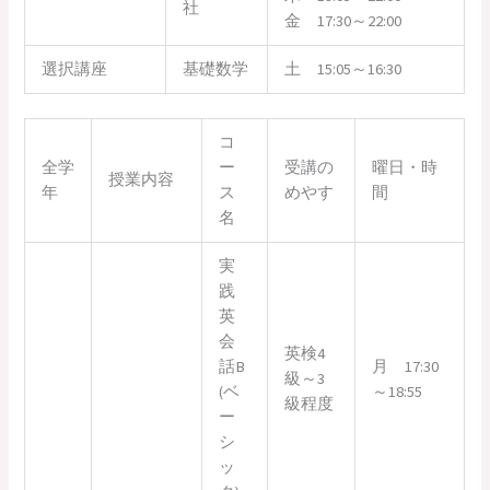
社
金 17:30～22:00
選択講座
基礎数学
土 15:05～16:30
コ
全学
ー
受講の
曜日・時
授業内容
年
ス
めやす
間
名
実
践
英
会
英検4
話B
月 17:30
級～3
(ベ
～18:55
級程度
ー
シ
ッ