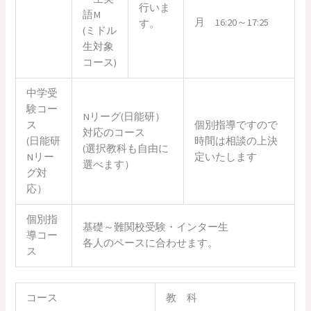
行いま
語M
月 16:20～17:25
す。
(ミドル
生対象
コース)
中学受
験コー
Nリーグ(日能研）
ス
個別指導ですので
対応のコース
(日能研
時間は相談の上決
(選択教科も自由に
Nリー
定いたします
選べます）
グ対
応）
個別指
基礎～難関校受験・インター生
導コー
各人のペースに合わせます。
ス
コース
教 科