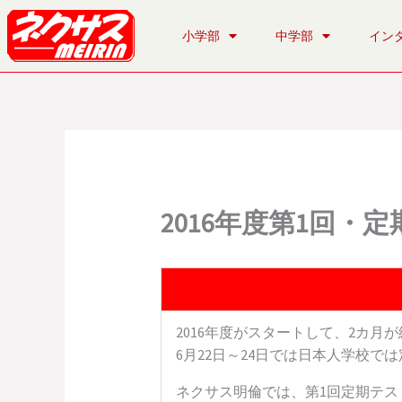
内
容
小学部
中学部
イン
を
ス
キ
ッ
プ
2016年度第1回
2016年度がスタートして、2カ月
6月22日～24日では日本人学校で
ネクサス明倫では、第1回定期テ